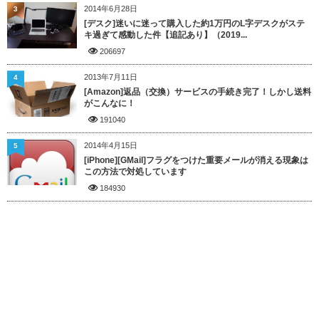
2014年6月28日
3
[デスク]迷いに迷って購入した約1万円のL字デスクがステ
キ過ぎて感動した件【追記あり】（2019...
206697
2013年7月11日
4
[Amazon]返品（交換）サービスの手続き完了！しかし送料
がこんなに！
191040
2014年4月15日
5
[iPhone][GMail]フラグをつけた重要メールが消える現象は
この方法で対処しています
184930