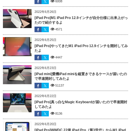
6008
2022年6月26日
[iPad Pro]M1 iPad Pro 12.9インチが自分仕様に出来上がっ
たので紹介するよ
4571
2022年6月25日
[iPad Pro]やってきたM1 iPad Pro 12.9インチを開封してみ
たよ
4447
2022年6月23日
[iPad mini]愛機iPad miniを縦置きできるケースが届いたの
で早速開封してみたよ
51137
2022年6月22日
[iPad Pro]真っ白なMagic Keyboardが届いたので早速開封
してみたよ
8136
2022年6月20日
[iPad Pro]WWDC 22後 iPad Pro（第3世代）からM1 iPad