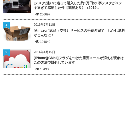
[デスク]迷いに迷って購入した約1万円のL字デスクがステ
キ過ぎて感動した件【追記あり】（2019...
206697
2013年7月11日
4
[Amazon]返品（交換）サービスの手続き完了！しかし送料
がこんなに！
191040
2014年4月15日
5
[iPhone][GMail]フラグをつけた重要メールが消える現象は
この方法で対処しています
184930