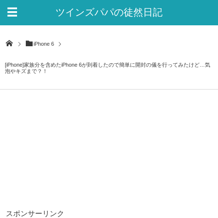
ツインズパパの徒然日記
Ver.2
iPhone 6
[iPhone]家族分を含めたiPhone 6が到着したので簡単に開封の儀を行ってみたけど…気
泡やキズまで？！
スポンサーリンク