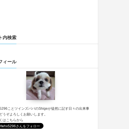
ト内検索
フィール
5296
ことツインズパパのShigeが徒然に記す日々の出来事
どうぞよろしくお願いします。
くは
こちら
から