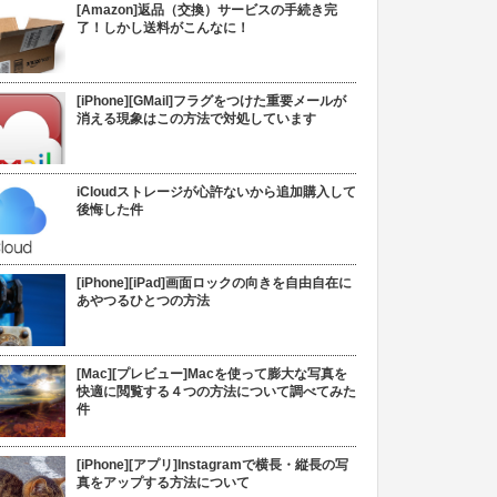
[Amazon]返品（交換）サービスの手続き完
了！しかし送料がこんなに！
[iPhone][GMail]フラグをつけた重要メールが
消える現象はこの方法で対処しています
iCloudストレージが心許ないから追加購入して
後悔した件
[iPhone][iPad]画面ロックの向きを自由自在に
あやつるひとつの方法
[Mac][プレビュー]Macを使って膨大な写真を
快適に閲覧する４つの方法について調べてみた
件
[iPhone][アプリ]Instagramで横長・縦長の写
真をアップする方法について