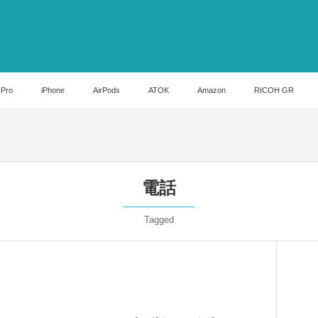
 Pro
iPhone
AirPods
ATOK
Amazon
RICOH GR
電話
Tagged