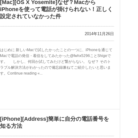
[Mac][OS X Yosemite]なぜ？Macから
iPhoneを使って電話が掛けられない！正しく
設定されていなかった件
2014年11月26日
はじめに 新しいMacで試したかったことの一つに、iPhoneを通じて
Macで電話の発信・着信をしてみたかった@fwhx5296ことShigeで
す。 しかし、何回か試してみたけど繋がらない。 なぜ？ そのト
ラブル解決方法がわかったので備忘録兼ねてご紹介したいと思いま
す。Continue reading «...
[iPhone][Address]簡単に自分の電話番号を
知る方法