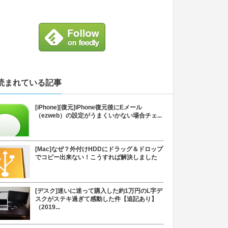
読まれている記事
[iPhone][復元]iPhone復元後にEメール
（ezweb）の設定がうまくいかない場合チェ...
[Mac]なぜ？外付けHDDにドラッグ＆ドロップ
でコピー出来ない！こうすれば解決しました
[デスク]迷いに迷って購入した約1万円のL字デ
スクがステキ過ぎて感動した件【追記あり】
（2019...