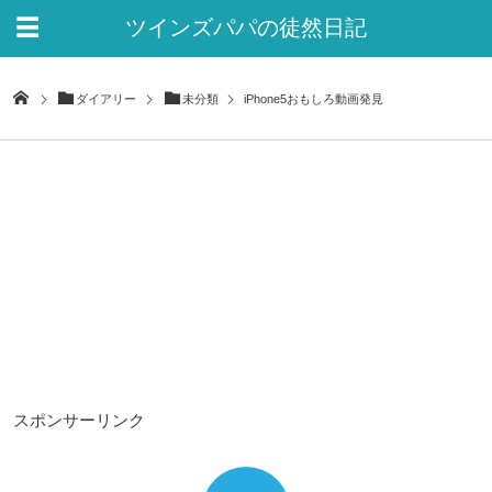
ツインズパパの徒然日記
Ver.2
ダイアリー
未分類
iPhone5おもしろ動画発見
スポンサーリンク