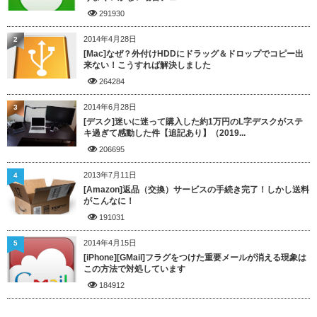
291930
2014年4月28日
2
[Mac]なぜ？外付けHDDにドラッグ＆ドロップでコピー出
来ない！こうすれば解決しました
264284
2014年6月28日
3
[デスク]迷いに迷って購入した約1万円のL字デスクがステ
キ過ぎて感動した件【追記あり】（2019...
206695
2013年7月11日
4
[Amazon]返品（交換）サービスの手続き完了！しかし送料
がこんなに！
191031
2014年4月15日
5
[iPhone][GMail]フラグをつけた重要メールが消える現象は
この方法で対処しています
184912