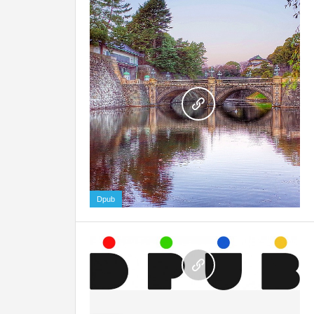
0
Dpub
0