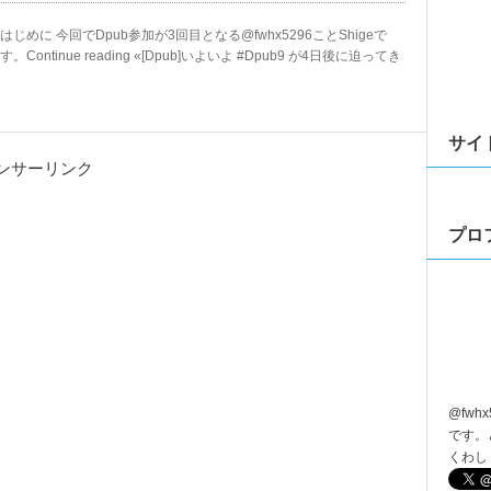
はじめに 今回でDpub参加が3回目となる@fwhx5296ことShigeで
す。Continue reading «[Dpub]いよいよ #Dpub9 が4日後に迫ってき
サイ
ンサーリンク
プロ
@
fwhx
です。
くわし