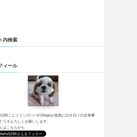
ト内検索
フィール
5296
ことツインズパパのShigeが徒然に記す日々の出来事
どうぞよろしくお願いします。
くは
こちら
から