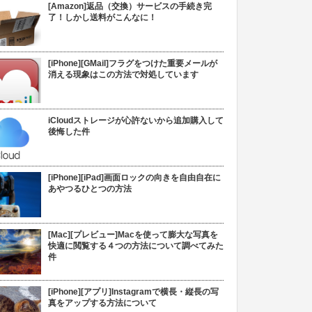
[Amazon]返品（交換）サービスの手続き完
了！しかし送料がこんなに！
[iPhone][GMail]フラグをつけた重要メールが
消える現象はこの方法で対処しています
iCloudストレージが心許ないから追加購入して
後悔した件
[iPhone][iPad]画面ロックの向きを自由自在に
あやつるひとつの方法
[Mac][プレビュー]Macを使って膨大な写真を
快適に閲覧する４つの方法について調べてみた
件
[iPhone][アプリ]Instagramで横長・縦長の写
真をアップする方法について