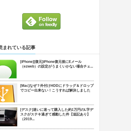
読まれている記事
[iPhone][復元]iPhone復元後にEメール
（ezweb）の設定がうまくいかない場合チェ...
[Mac]なぜ？外付けHDDにドラッグ＆ドロップ
でコピー出来ない！こうすれば解決しました
[デスク]迷いに迷って購入した約1万円のL字デ
スクがステキ過ぎて感動した件【追記あり】
（2019...