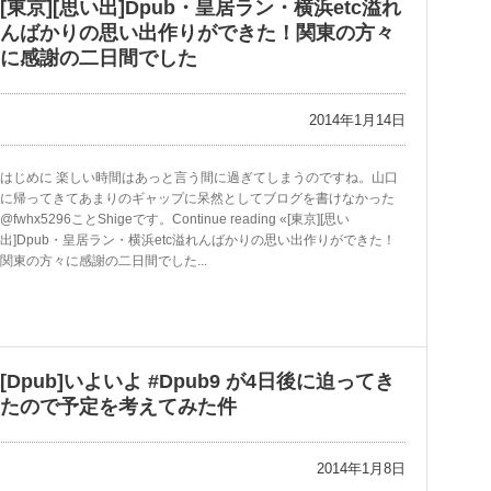
[東京][思い出]Dpub・皇居ラン・横浜etc溢れ
んばかりの思い出作りができた！関東の方々
に感謝の二日間でした
2014年1月14日
はじめに 楽しい時間はあっと言う間に過ぎてしまうのですね。山口
に帰ってきてあまりのギャップに呆然としてブログを書けなかった
@fwhx5296ことShigeです。Continue reading «[東京][思い
出]Dpub・皇居ラン・横浜etc溢れんばかりの思い出作りができた！
関東の方々に感謝の二日間でした...
[Dpub]いよいよ #Dpub9 が4日後に迫ってき
たので予定を考えてみた件
2014年1月8日