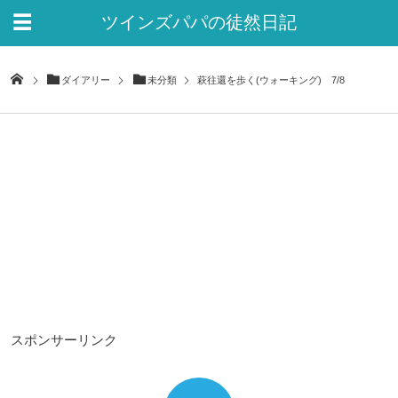
ツインズパパの徒然日記
Ver.2
ダイアリー
未分類
萩往還を歩く(ウォーキング) 7/8
スポンサーリンク