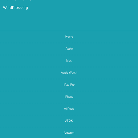
WordPress.org
Home
Apple
Mac
Apple Watch
iPad Pro
iPhone
AirPods
ATOK
Amazon