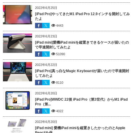
2022年6月25日
[iPad Pro]やってきたM1 iPad Pro 12.9インチを開封してみ
たよ
4443
2022年6月23日
[iPad mini]愛機iPad miniを縦置きできるケースが届いたの
で早速開封してみたよ
51090
2022年6月22日
[iPad Pro]真っ白なMagic Keyboardが届いたので早速開封
してみたよ
8110
2022年6月20日
[iPad Pro]WWDC 22後 iPad Pro（第3世代）からM1 iPad
Pro（第...
4022
2022年6月20日
[iPad mini] 愛機iPad miniを縦置きしたかったのとApple
Pencilを保...