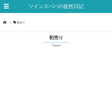
ツインズパパの徒然日記
Ver.2
初売り
初売り
Tagged