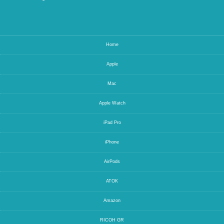
Home
Apple
Mac
Apple Watch
iPad Pro
iPhone
AirPods
ATOK
Amazon
RICOH GR