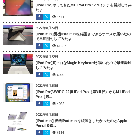
[iPad Pro]やってきたM1 iPad Pro 12.9インチを開封してみ
たよ
4441
2022年6月23日
[iPad mini]愛機iPad miniを縦置きできるケースが届いたの
で早速開封してみたよ
51027
2022年6月22日
[iPad Pro]真っ白なMagic Keyboardが届いたので早速開封
してみたよ
8090
2022年6月20日
[iPad Pro]WWDC 22後 iPad Pro（第3世代）からM1 iPad
Pro（第...
4022
2022年6月20日
[iPad mini] 愛機iPad miniを縦置きしたかったのとApple
Pencilを保...
6366