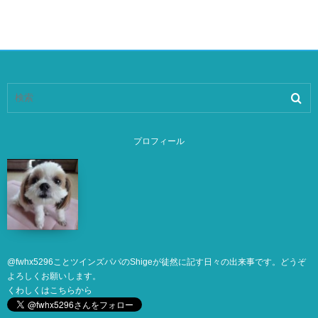
プロフィール
@
fwhx5296
ことツインズパパのShigeが徒然に記す日々の出来事です。どうぞ
よろしくお願いします。
くわしくは
こちら
から