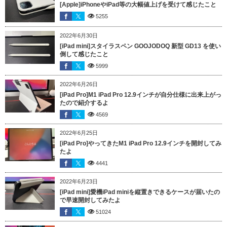
[Apple]iPhoneやiPad等の大幅値上げを受けて感じたこと
5255
2022年6月30日
[iPad mini]スタイラスペン GOOJODOQ 新型 GD13 を使い
倒して感じたこと
5999
2022年6月26日
[iPad Pro]M1 iPad Pro 12.9インチが自分仕様に出来上がっ
たので紹介するよ
4569
2022年6月25日
[iPad Pro]やってきたM1 iPad Pro 12.9インチを開封してみ
たよ
4441
2022年6月23日
[iPad mini]愛機iPad miniを縦置きできるケースが届いたの
で早速開封してみたよ
51024