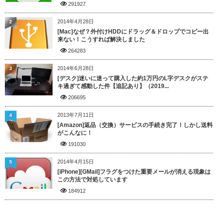
291927
2014年4月28日
2
[Mac]なぜ？外付けHDDにドラッグ＆ドロップでコピー出
来ない！こうすれば解決しました
264283
2014年6月28日
3
[デスク]迷いに迷って購入した約1万円のL字デスクがステ
キ過ぎて感動した件【追記あり】（2019...
206695
2013年7月11日
4
[Amazon]返品（交換）サービスの手続き完了！しかし送料
がこんなに！
191030
2014年4月15日
5
[iPhone][GMail]フラグをつけた重要メールが消える現象は
この方法で対処しています
184912