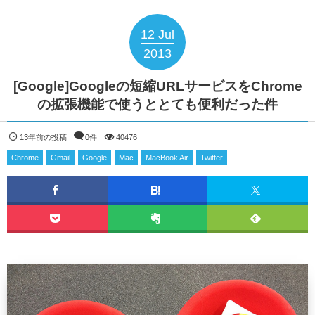
12
Jul
2013
[Google]Googleの短縮URLサービスをChrome
の拡張機能で使うととても便利だった件
13年前の投稿
0件
40476
Chrome
Gmail
Google
Mac
MacBook Air
Twitter