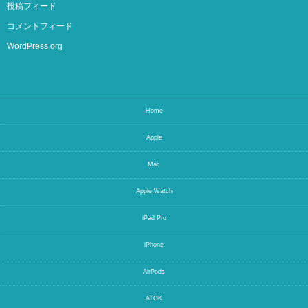
投稿フィード
コメントフィード
WordPress.org
Home
Apple
Mac
Apple Watch
iPad Pro
iPhone
AirPods
ATOK