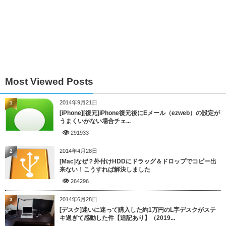
Most Viewed Posts
2014年9月21日
1
[iPhone][復元]iPhone復元後にEメール（ezweb）の設定が
うまくいかない場合チェ...
291933
2014年4月28日
2
[Mac]なぜ？外付けHDDにドラッグ＆ドロップでコピー出
来ない！こうすれば解決しました
264296
2014年6月28日
3
[デスク]迷いに迷って購入した約1万円のL字デスクがステ
キ過ぎて感動した件【追記あり】（2019...