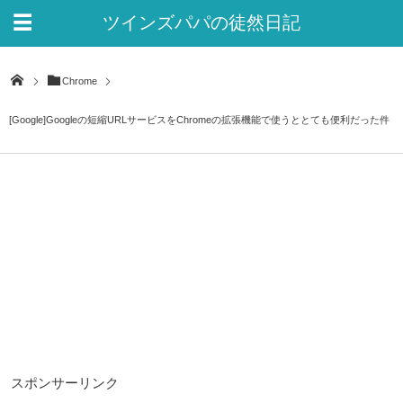
ツインズパパの徒然日記
Ver.2
Chrome
[Google]Googleの短縮URLサービスをChromeの拡張機能で使うととても便利だった件
スポンサーリンク