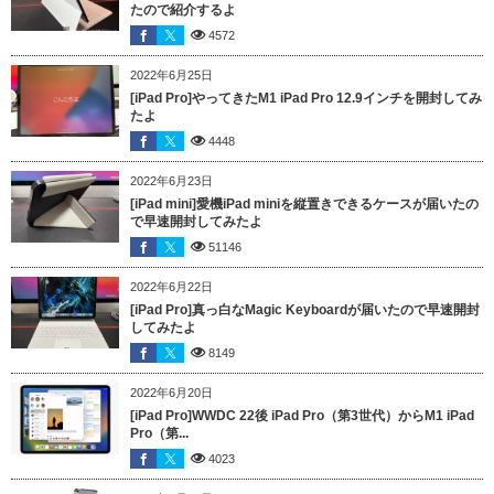
たので紹介するよ
4572
2022年6月25日
[iPad Pro]やってきたM1 iPad Pro 12.9インチを開封してみ
たよ
4448
2022年6月23日
[iPad mini]愛機iPad miniを縦置きできるケースが届いたの
で早速開封してみたよ
51146
2022年6月22日
[iPad Pro]真っ白なMagic Keyboardが届いたので早速開封
してみたよ
8149
2022年6月20日
[iPad Pro]WWDC 22後 iPad Pro（第3世代）からM1 iPad
Pro（第...
4023