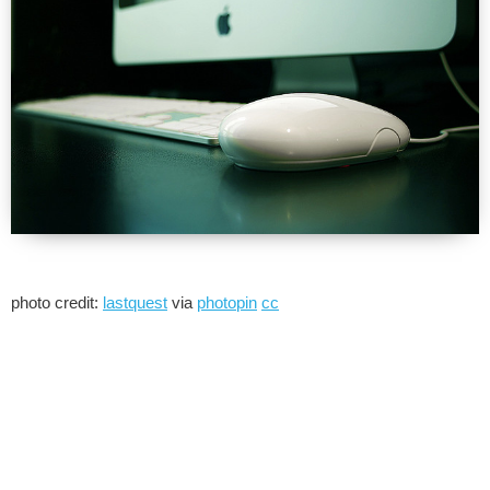
photo credit:
lastquest
via
photopin
cc