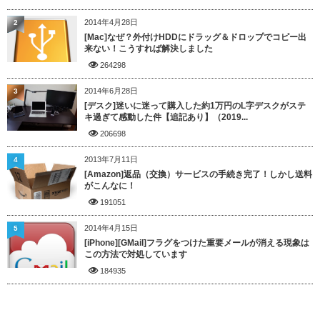
2014年4月28日
2
[Mac]なぜ？外付けHDDにドラッグ＆ドロップでコピー出
来ない！こうすれば解決しました
264298
2014年6月28日
3
[デスク]迷いに迷って購入した約1万円のL字デスクがステ
キ過ぎて感動した件【追記あり】（2019...
206698
2013年7月11日
4
[Amazon]返品（交換）サービスの手続き完了！しかし送料
がこんなに！
191051
2014年4月15日
5
[iPhone][GMail]フラグをつけた重要メールが消える現象は
この方法で対処しています
184935