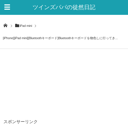
ツインズパパの徒然日記
Ver.2
iPad mini
[iPhone][iPad mini][Bluetoothキーボード]Bluetoothキーボードを物色しに行ってき...
スポンサーリンク