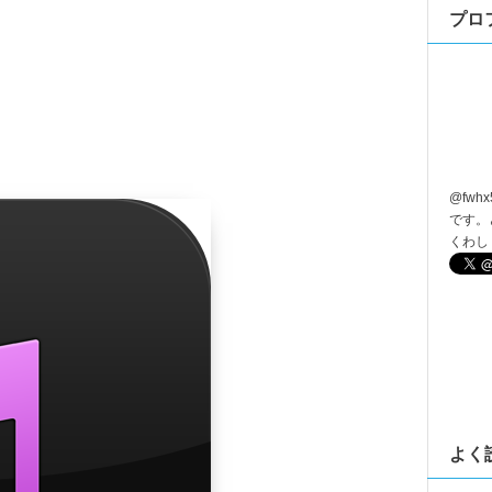
プロ
@
fwhx
です。
くわし
よく