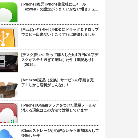
[iPhone][復元]iPhone復元後にEメール
（ezweb）の設定がうまくいかない場合チェ...
[Mac]なぜ？外付けHDDにドラッグ＆ドロップ
でコピー出来ない！こうすれば解決しました
[デスク]迷いに迷って購入した約1万円のL字デ
スクがステキ過ぎて感動した件【追記あり】
（2019...
[Amazon]返品（交換）サービスの手続き完
了！しかし送料がこんなに！
[iPhone][GMail]フラグをつけた重要メールが
消える現象はこの方法で対処しています
iCloudストレージが心許ないから追加購入して
後悔した件