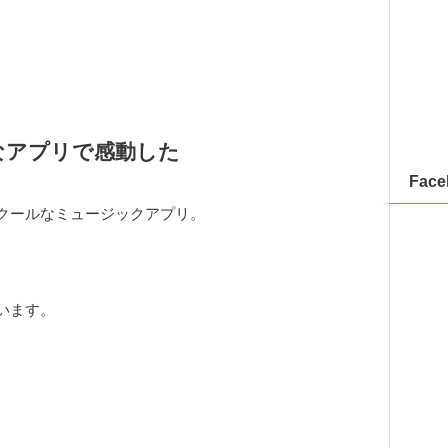
なアプリで感動した
Face
クールなミュージックアプリ。
います。