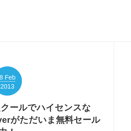
8
Feb
2013
プリ]超クールでハイセンスな
 Playerがただいま無料セール