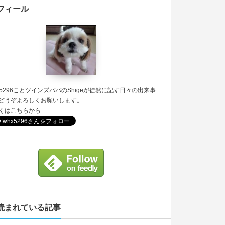
フィール
5296
ことツインズパパのShigeが徒然に記す日々の出来事
どうぞよろしくお願いします。
くは
こちら
から
読まれている記事