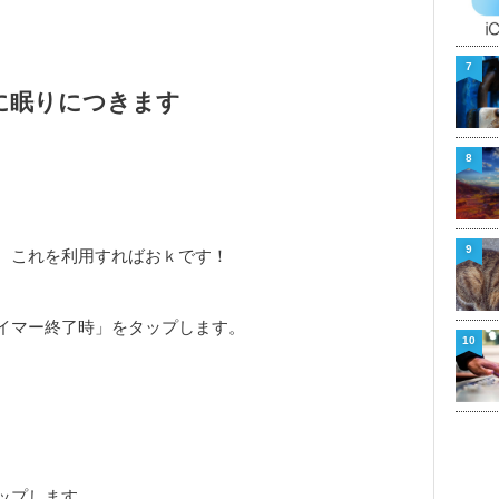
7
に眠りにつきます
8
9
、これを利用すればおｋです！
タイマー終了時」をタップします。
10
ップします。