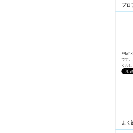
プロ
@
fwhx
です。
くわし
よく