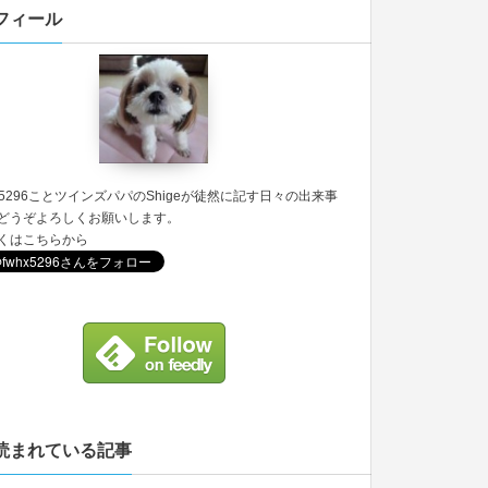
フィール
5296
ことツインズパパのShigeが徒然に記す日々の出来事
どうぞよろしくお願いします。
くは
こちら
から
読まれている記事