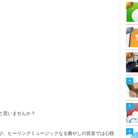
1
2
3
4
5
と思いませんか？
6
が、ヒーリングミュージックなる癒やしの音楽では心穏