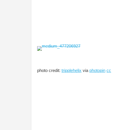
photo credit:
tripplehelix
via
photopin
cc