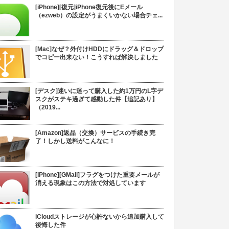
[iPhone][復元]iPhone復元後にEメール
（ezweb）の設定がうまくいかない場合チェ...
[Mac]なぜ？外付けHDDにドラッグ＆ドロップ
でコピー出来ない！こうすれば解決しました
[デスク]迷いに迷って購入した約1万円のL字デ
スクがステキ過ぎて感動した件【追記あり】
（2019...
[Amazon]返品（交換）サービスの手続き完
了！しかし送料がこんなに！
[iPhone][GMail]フラグをつけた重要メールが
消える現象はこの方法で対処しています
iCloudストレージが心許ないから追加購入して
後悔した件