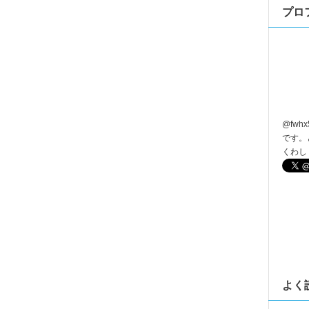
プロ
@
fwhx
です。
くわし
よく