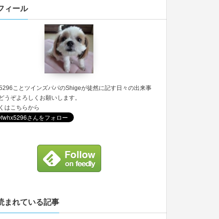
フィール
5296
ことツインズパパのShigeが徒然に記す日々の出来事
どうぞよろしくお願いします。
くは
こちら
から
読まれている記事