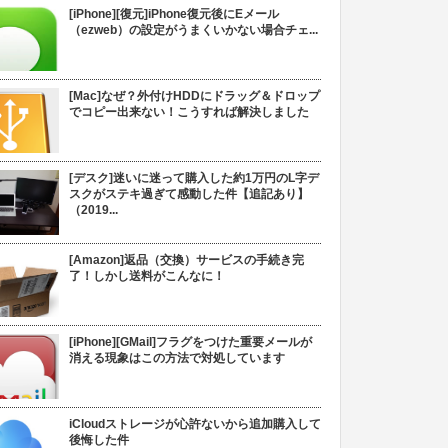
[iPhone][復元]iPhone復元後にEメール
（ezweb）の設定がうまくいかない場合チェ...
[Mac]なぜ？外付けHDDにドラッグ＆ドロップ
でコピー出来ない！こうすれば解決しました
[デスク]迷いに迷って購入した約1万円のL字デ
スクがステキ過ぎて感動した件【追記あり】
（2019...
[Amazon]返品（交換）サービスの手続き完
了！しかし送料がこんなに！
[iPhone][GMail]フラグをつけた重要メールが
消える現象はこの方法で対処しています
iCloudストレージが心許ないから追加購入して
後悔した件