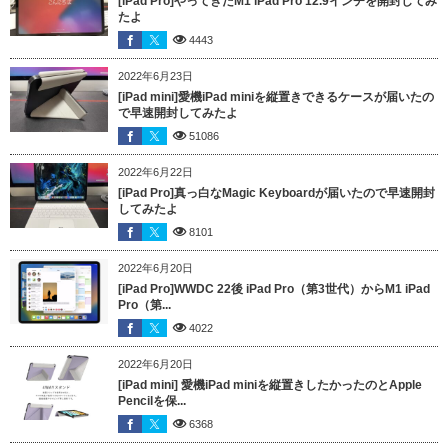
[iPad Pro]やってきたM1 iPad Pro 12.9インチを開封してみ
たよ
4443
2022年6月23日
[iPad mini]愛機iPad miniを縦置きできるケースが届いたの
で早速開封してみたよ
51086
2022年6月22日
[iPad Pro]真っ白なMagic Keyboardが届いたので早速開封
してみたよ
8101
2022年6月20日
[iPad Pro]WWDC 22後 iPad Pro（第3世代）からM1 iPad
Pro（第...
4022
2022年6月20日
[iPad mini] 愛機iPad miniを縦置きしたかったのとApple
Pencilを保...
6368