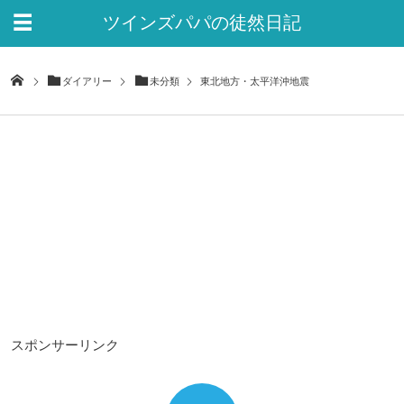
ツインズパパの徒然日記
Ver.2
ダイアリー
未分類
東北地方・太平洋沖地震
スポンサーリンク