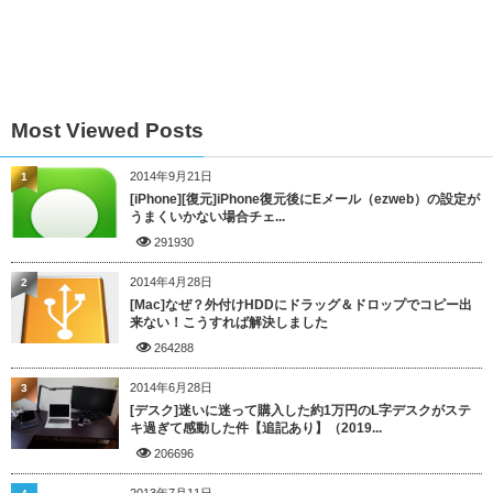
Most Viewed Posts
2014年9月21日
1
[iPhone][復元]iPhone復元後にEメール（ezweb）の設定が
うまくいかない場合チェ...
291930
2014年4月28日
2
[Mac]なぜ？外付けHDDにドラッグ＆ドロップでコピー出
来ない！こうすれば解決しました
264288
2014年6月28日
3
[デスク]迷いに迷って購入した約1万円のL字デスクがステ
キ過ぎて感動した件【追記あり】（2019...
206696
2013年7月11日