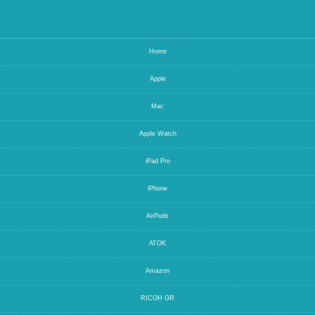
Home
Apple
Mac
Apple Watch
iPad Pro
iPhone
AirPods
ATOK
Amazon
RICOH GR