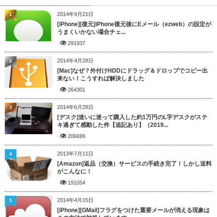
2014年9月21日
1
[iPhone][復元]iPhone復元後にEメール（ezweb）の設定が
うまくいかない場合チェ...
291937
2014年4月28日
2
[Mac]なぜ？外付けHDDにドラッグ＆ドロップでコピー出
来ない！こうすれば解決しました
264301
2014年6月28日
3
[デスク]迷いに迷って購入した約1万円のL字デスクがステ
キ過ぎて感動した件【追記あり】（2019...
206699
2013年7月11日
4
[Amazon]返品（交換）サービスの手続き完了！しかし送料
がこんなに！
191054
2014年4月15日
5
[iPhone][GMail]フラグをつけた重要メールが消える現象は