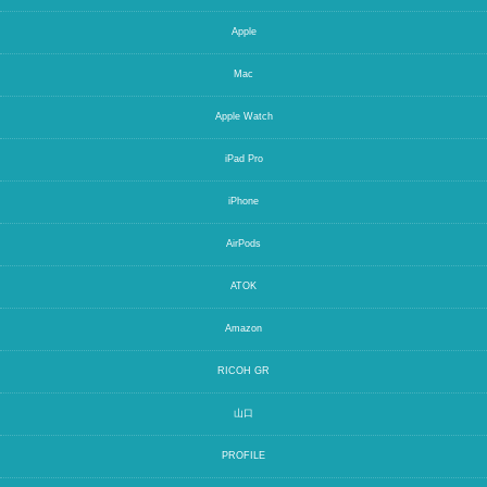
Apple
Mac
Apple Watch
iPad Pro
iPhone
AirPods
ATOK
Amazon
RICOH GR
山口
PROFILE