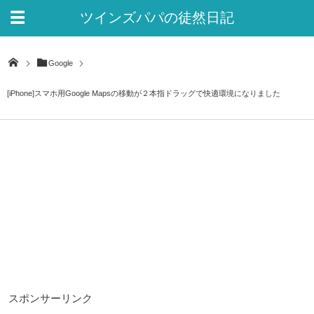
ツインズパパの徒然日記
Ver.2
Google
[iPhone]スマホ用Google Mapsの移動が２本指ドラッグで快適環境になりました
スポンサーリンク