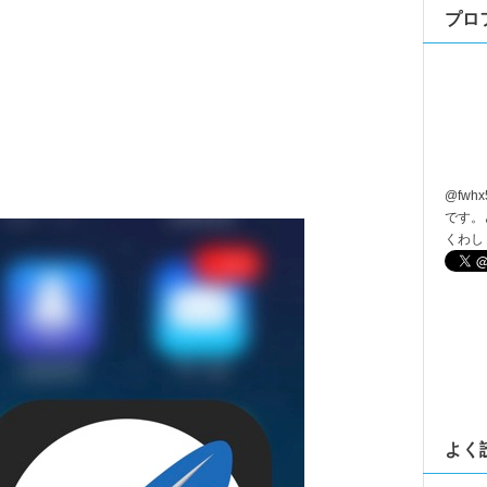
プロ
@
fwhx
です。
くわし
よく