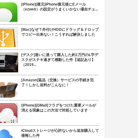
[iPhone][復元]iPhone復元後にEメール
（ezweb）の設定がうまくいかない場合チェ...
[Mac]なぜ？外付けHDDにドラッグ＆ドロップ
でコピー出来ない！こうすれば解決しました
[デスク]迷いに迷って購入した約1万円のL字デ
スクがステキ過ぎて感動した件【追記あり】
（2019...
[Amazon]返品（交換）サービスの手続き完
了！しかし送料がこんなに！
[iPhone][GMail]フラグをつけた重要メールが
消える現象はこの方法で対処しています
iCloudストレージが心許ないから追加購入して
後悔した件