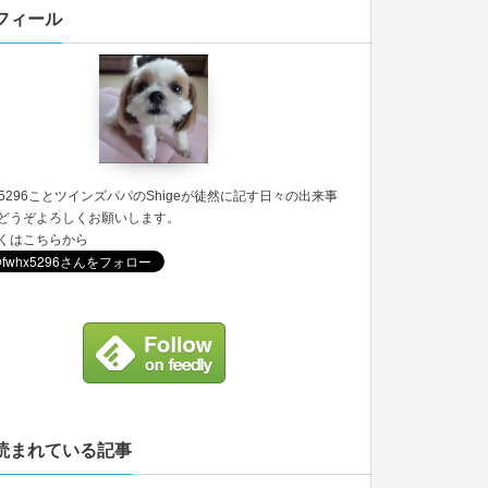
フィール
5296
ことツインズパパのShigeが徒然に記す日々の出来事
どうぞよろしくお願いします。
くは
こちら
から
読まれている記事