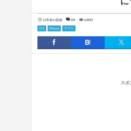
に
12年前の投稿
0件
10893
iOS
iPhone
アプリ
スポ