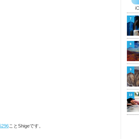
7
8
9
10
5296
ことShigeです。