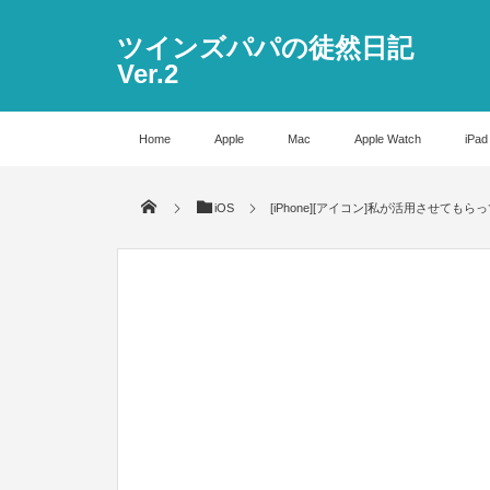
ツインズパパの徒然日記
Ver.2
Home
Apple
Mac
Apple Watch
iPad
iOS
[iPhone][アイコン]私が活用させ