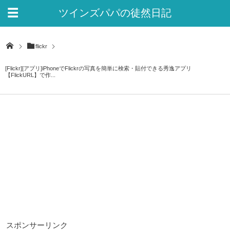
ツインズパパの徒然日記
Ver.2
flickr
[Flickr][アプリ]iPhoneでFlickrの写真を簡単に検索・貼付できる秀逸アプリ
【FlickURL】で作...
スポンサーリンク