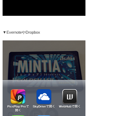
▼EvernoteやDropbox