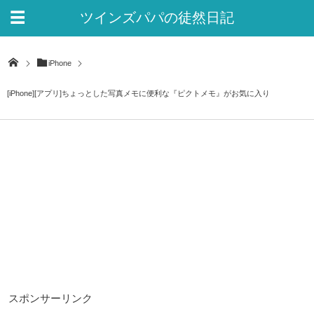
ツインズパパの徒然日記
Ver.2
iPhone
[iPhone][アプリ]ちょっとした写真メモに便利な『ピクトメモ』がお気に入り
スポンサーリンク