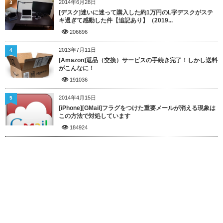
2014年6月28日
3
[デスク]迷いに迷って購入した約1万円のL字デスクがステ
キ過ぎて感動した件【追記あり】（2019...
206696
2013年7月11日
4
[Amazon]返品（交換）サービスの手続き完了！しかし送料
がこんなに！
191036
2014年4月15日
5
[iPhone][GMail]フラグをつけた重要メールが消える現象は
この方法で対処しています
184924