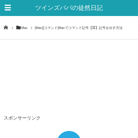
ツインズパパの徒然日記
Ver.2
Mac
[Mac][コマンド]Macでコマンド記号【⌘】記号を出す方法
スポンサーリンク