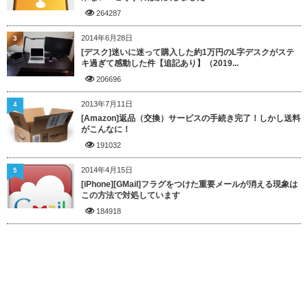
264287
2014年6月28日
3
[デスク]迷いに迷って購入した約1万円のL字デスクがステ
キ過ぎて感動した件【追記あり】（2019...
206696
2013年7月11日
4
[Amazon]返品（交換）サービスの手続き完了！しかし送料
がこんなに！
191032
2014年4月15日
5
[iPhone][GMail]フラグをつけた重要メールが消える現象は
この方法で対処しています
184918