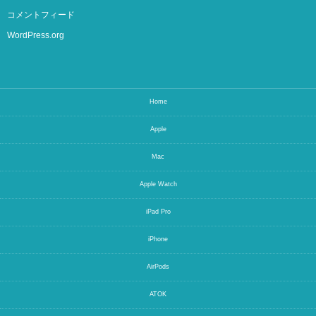
コメントフィード
WordPress.org
Home
Apple
Mac
Apple Watch
iPad Pro
iPhone
AirPods
ATOK