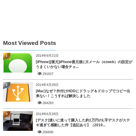
Most Viewed Posts
2014年9月21日
1
[iPhone][復元]iPhone復元後にEメール（ezweb）の設定が
うまくいかない場合チェ...
291927
2014年4月28日
2
[Mac]なぜ？外付けHDDにドラッグ＆ドロップでコピー出
来ない！こうすれば解決しました
264283
2014年6月28日
3
[デスク]迷いに迷って購入した約1万円のL字デスクがステ
キ過ぎて感動した件【追記あり】（2019...
206695