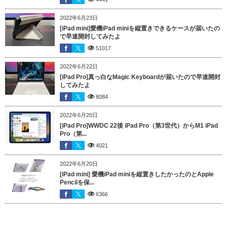
2022年6月23日
[iPad mini]愛機iPad miniを縦置きできるケースが届いたの
で早速開封してみたよ
51017
2022年6月22日
[iPad Pro]真っ白なMagic Keyboardが届いたので早速開封
してみたよ
8084
2022年6月20日
[iPad Pro]WWDC 22後 iPad Pro（第3世代）からM1 iPad
Pro（第...
4021
2022年6月20日
[iPad mini] 愛機iPad miniを縦置きしたかったのとApple
Pencilを保...
6366