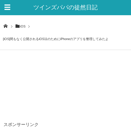
ツインズパパの徒然日記
Ver.2
iOS
[iOS]間もなく公開されるiOS11のためにiPhoneのアプリを整理してみたよ
スポンサーリンク