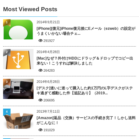
Most Viewed Posts
2014年9月21日
1
[iPhone][復元]iPhone復元後にEメール（ezweb）の設定が
うまくいかない場合チェ...
291927
2014年4月28日
2
[Mac]なぜ？外付けHDDにドラッグ＆ドロップでコピー出
来ない！こうすれば解決しました
264283
2014年6月28日
3
[デスク]迷いに迷って購入した約1万円のL字デスクがステ
キ過ぎて感動した件【追記あり】（2019...
206695
2013年7月11日
4
[Amazon]返品（交換）サービスの手続き完了！しかし送料
がこんなに！
191029