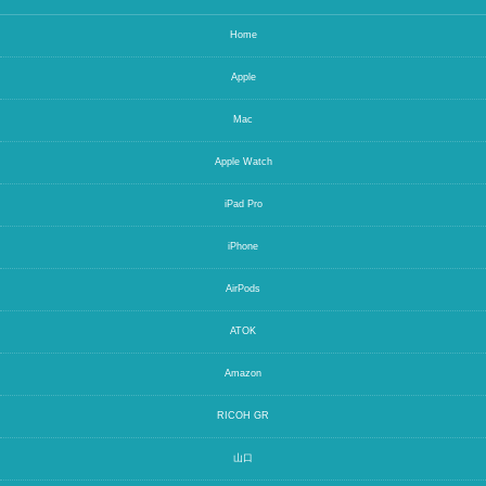
Home
Apple
Mac
Apple Watch
iPad Pro
iPhone
AirPods
ATOK
Amazon
RICOH GR
山口