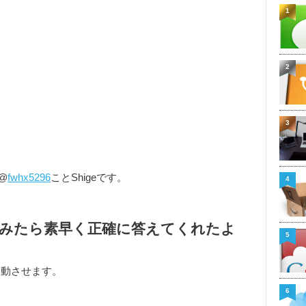
1
2
3
@
fwhx5296
ことShigeです。
4
ねてみたら素早く正確に答えてくれたよ
5
起動させます。
6