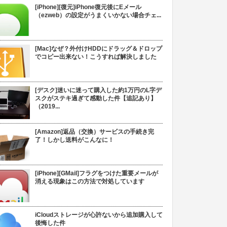
[iPhone][復元]iPhone復元後にEメール
（ezweb）の設定がうまくいかない場合チェ...
[Mac]なぜ？外付けHDDにドラッグ＆ドロップ
でコピー出来ない！こうすれば解決しました
[デスク]迷いに迷って購入した約1万円のL字デ
スクがステキ過ぎて感動した件【追記あり】
（2019...
[Amazon]返品（交換）サービスの手続き完
了！しかし送料がこんなに！
[iPhone][GMail]フラグをつけた重要メールが
消える現象はこの方法で対処しています
iCloudストレージが心許ないから追加購入して
後悔した件