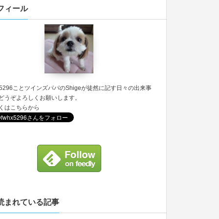
フィール
5296
ことツインズパパのShigeが徒然に記す日々の出来事
どうぞよろしくお願いします。
くは
こちら
から
読まれている記事