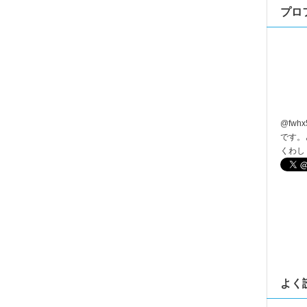
プロ
@
fwhx
です。
くわし
よく