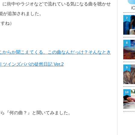
iri』に街中やラジオなどで流れている気になる曲を聴かせ
能が追加されました。
7
ますね）
8
azam]どこからか聞こえてくる、この曲なんだっけ？そんなとき
 ツインズパパの徒然日記 Ver.2
9
10
ながら『何の曲？』と聞いてみました。