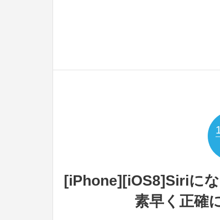
[iPhone][iOS8]
素早く正確