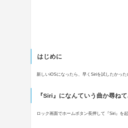
はじめに
新しいiOSになったら、早くSiriを試したかった
『Siri』になんていう曲か尋
ロック画面でホームボタン長押して『Siri』を