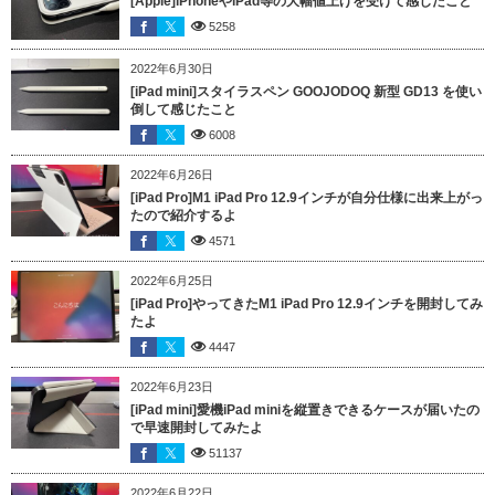
[Apple]iPhoneやiPad等の大幅値上げを受けて感じたこと
5258
2022年6月30日
[iPad mini]スタイラスペン GOOJODOQ 新型 GD13 を使い
倒して感じたこと
6008
2022年6月26日
[iPad Pro]M1 iPad Pro 12.9インチが自分仕様に出来上がっ
たので紹介するよ
4571
2022年6月25日
[iPad Pro]やってきたM1 iPad Pro 12.9インチを開封してみ
たよ
4447
2022年6月23日
[iPad mini]愛機iPad miniを縦置きできるケースが届いたの
で早速開封してみたよ
51137
2022年6月22日