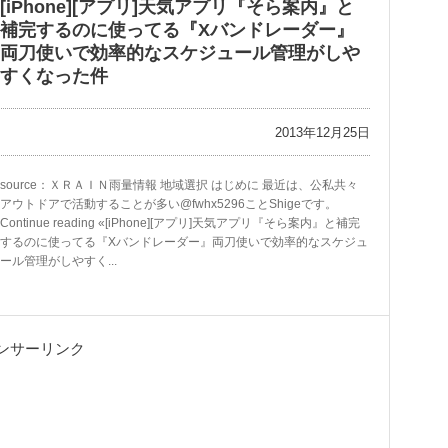
[iPhone][アプリ]天気アプリ『そら案内』と
補完するのに使ってる『Xバンドレーダー』
両刀使いで効率的なスケジュール管理がしや
すくなった件
2013年12月25日
source：ＸＲＡＩＮ雨量情報 地域選択 はじめに 最近は、公私共々
アウトドアで活動することが多い@fwhx5296ことShigeです。
Continue reading «[iPhone][アプリ]天気アプリ『そら案内』と補完
するのに使ってる『Xバンドレーダー』両刀使いで効率的なスケジュ
ール管理がしやすく...
ンサーリンク