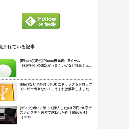
読まれている記事
[iPhone][復元]iPhone復元後にEメール
（ezweb）の設定がうまくいかない場合チェ...
[Mac]なぜ？外付けHDDにドラッグ＆ドロップ
でコピー出来ない！こうすれば解決しました
[デスク]迷いに迷って購入した約1万円のL字デ
スクがステキ過ぎて感動した件【追記あり】
（2019...