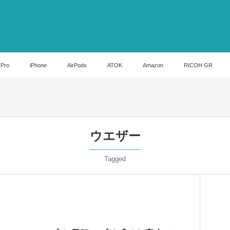
 Pro
iPhone
AirPods
ATOK
Amazon
RICOH GR
ウエザー
Tagged