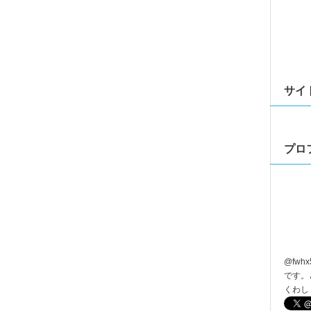
サイ
プロ
@
fwhx
です。
くわし