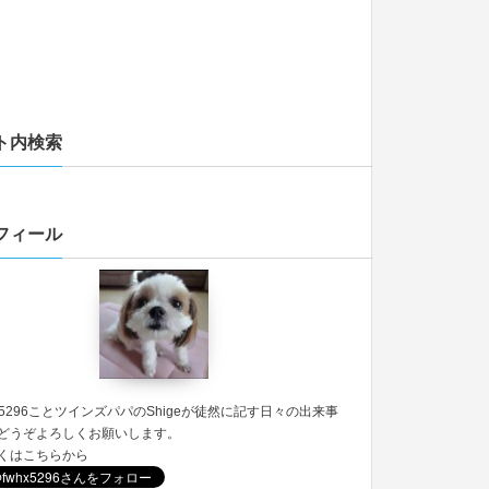
ト内検索
フィール
5296
ことツインズパパのShigeが徒然に記す日々の出来事
どうぞよろしくお願いします。
くは
こちら
から