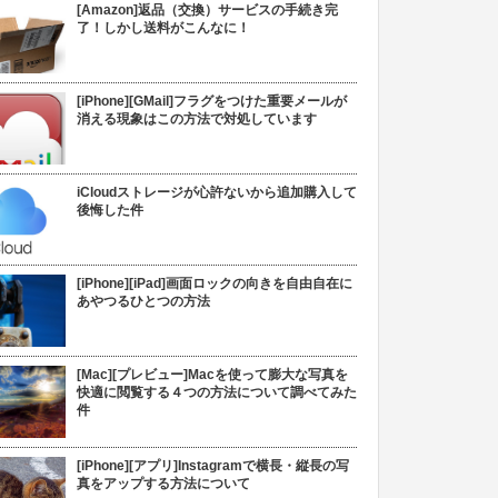
[Amazon]返品（交換）サービスの手続き完
了！しかし送料がこんなに！
[iPhone][GMail]フラグをつけた重要メールが
消える現象はこの方法で対処しています
iCloudストレージが心許ないから追加購入して
後悔した件
[iPhone][iPad]画面ロックの向きを自由自在に
あやつるひとつの方法
[Mac][プレビュー]Macを使って膨大な写真を
快適に閲覧する４つの方法について調べてみた
件
[iPhone][アプリ]Instagramで横長・縦長の写
真をアップする方法について