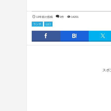
13年前の投稿
0件
14201
ランチ
山口
スポ