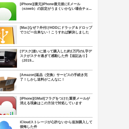
[iPhone][復元]iPhone復元後にEメール
（ezweb）の設定がうまくいかない場合チェ...
[Mac]なぜ？外付けHDDにドラッグ＆ドロップ
でコピー出来ない！こうすれば解決しました
[デスク]迷いに迷って購入した約1万円のL字デ
スクがステキ過ぎて感動した件【追記あり】
（2019...
[Amazon]返品（交換）サービスの手続き完
了！しかし送料がこんなに！
[iPhone][GMail]フラグをつけた重要メールが
消える現象はこの方法で対処しています
iCloudストレージが心許ないから追加購入して
後悔した件