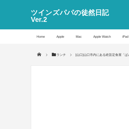
ツインズパパの徒然日記
Ver.2
Home
Apple
Mac
Apple Watch
iPad
ランチ
[山口]山口市内にある絶旨定食屋「