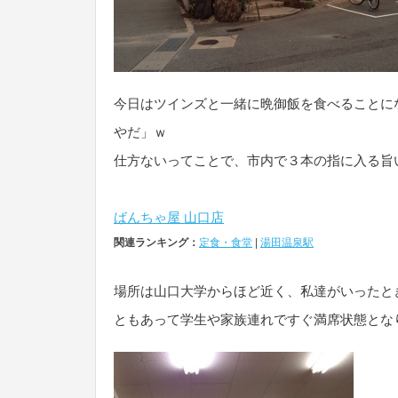
今日はツインズと一緒に晩御飯を食べることに
やだ」ｗ
仕方ないってことで、市内で３本の指に入る旨
ばんちゃ屋 山口店
関連ランキング：
定食・食堂
|
湯田温泉駅
場所は山口大学からほど近く、私達がいったと
ともあって学生や家族連れですぐ満席状態とな