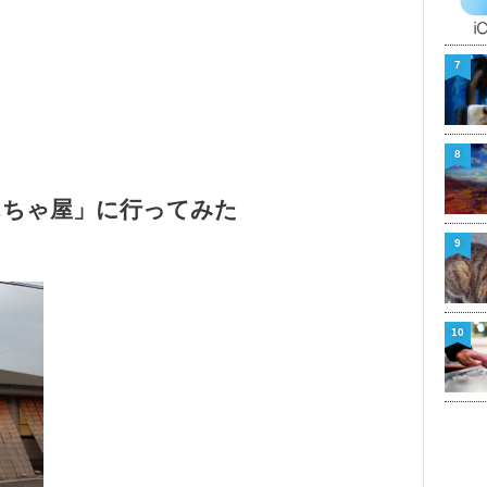
7
8
んちゃ屋」に行ってみた
9
10