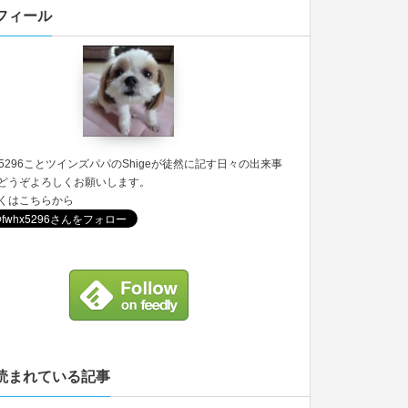
フィール
5296
ことツインズパパのShigeが徒然に記す日々の出来事
どうぞよろしくお願いします。
くは
こちら
から
読まれている記事