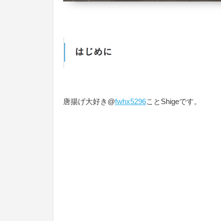
唐揚げ大好き@
fwhx5296
ことShigeです。