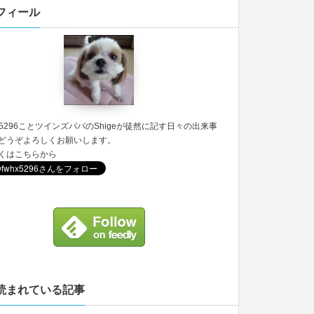
フィール
5296
ことツインズパパのShigeが徒然に記す日々の出来事
どうぞよろしくお願いします。
くは
こちら
から
読まれている記事