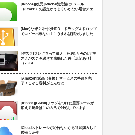
[iPhone][復元]iPhone復元後にEメール
（ezweb）の設定がうまくいかない場合チェ...
[Mac]なぜ？外付けHDDにドラッグ＆ドロップ
でコピー出来ない！こうすれば解決しました
[デスク]迷いに迷って購入した約1万円のL字デ
スクがステキ過ぎて感動した件【追記あり】
（2019...
[Amazon]返品（交換）サービスの手続き完
了！しかし送料がこんなに！
[iPhone][GMail]フラグをつけた重要メールが
消える現象はこの方法で対処しています
iCloudストレージが心許ないから追加購入して
後悔した件