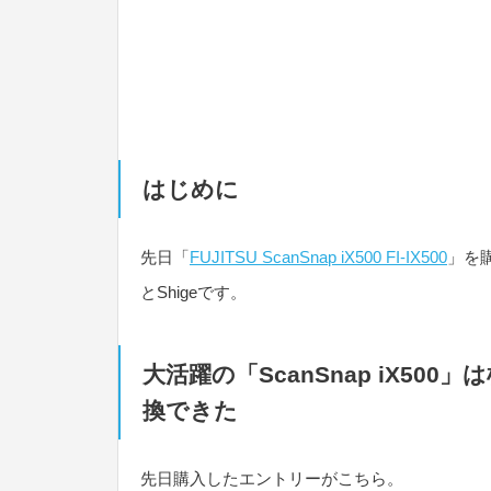
はじめに
先日「
FUJITSU ScanSnap iX500 FI-IX500
」を
とShigeです。
大活躍の「ScanSnap iX5
換できた
先日購入したエントリーがこちら。