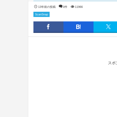
13年前の投稿
0件
11966
ScanSnap
スポ