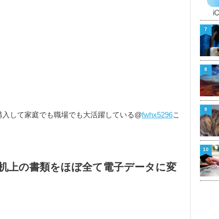
7
8
9
購入して家庭でも職場でも大活躍している@
fwhx5296
こ
10
00」は机上の書類をほぼ全て電子データに変