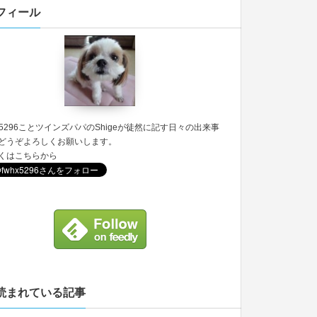
フィール
5296
ことツインズパパのShigeが徒然に記す日々の出来事
どうぞよろしくお願いします。
くは
こちら
から
読まれている記事