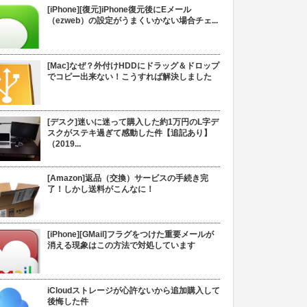
[iPhone][復元]iPhone復元後にEメール
（ezweb）の設定がうまくいかない場合チェ...
[Mac]なぜ？外付けHDDにドラッグ＆ドロップ
でコピー出来ない！こうすれば解決しました
[デスク]迷いに迷って購入した約1万円のL字デ
スクがステキ過ぎて感動した件【追記あり】
（2019...
[Amazon]返品（交換）サービスの手続き完
了！しかし送料がこんなに！
[iPhone][GMail]フラグをつけた重要メールが
消える現象はこの方法で対処しています
iCloudストレージが心許ないから追加購入して
後悔した件