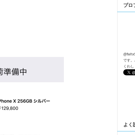
プロ
@
fwhx
です。
くわし
よく