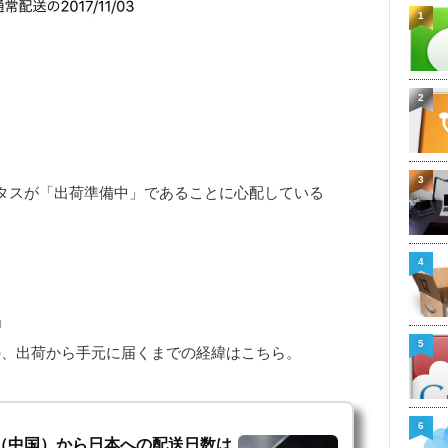
1
2
3
テータスが「出荷準備中」であることに心配している
4
」
5
での際の、出荷から手元に届くまでの経緯はこちら。
6
海支店（中国）から日本への配送日数は