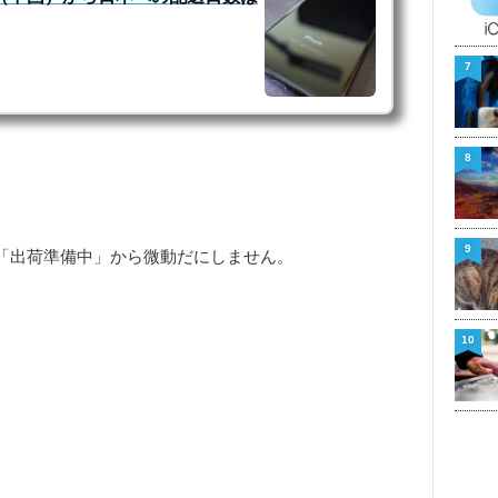
7
8
9
面が「出荷準備中」から微動だにしません。
10