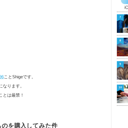
7
8
9
96
ことShigeです。
りになります。
10
ことは厳禁！
ものを購入してみた件