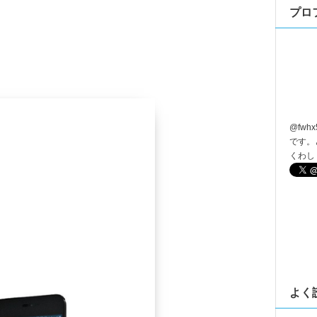
プロ
@
fwhx
です。
くわし
よく