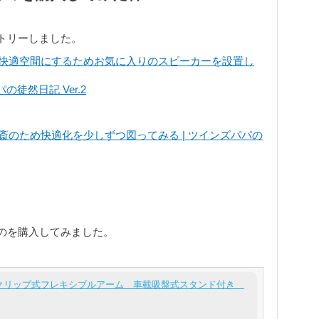
トリーしました。
車内を快適空間にするためお気に入りのスピーカーを設置し
の徒然日記 Ver.2
斎のため快適化を少しずつ図ってみる | ツインズパパの
のを購入してみました。
ホ用クリップ式フレキシブルアーム 車載吸盤式スタンド付き