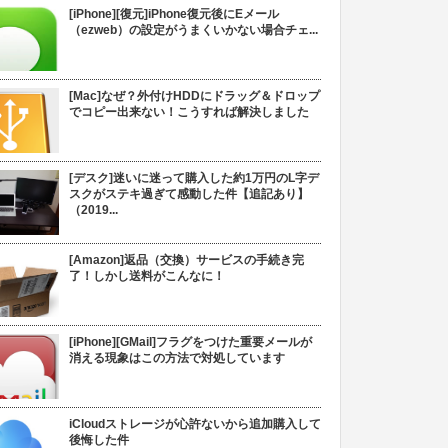
[iPhone][復元]iPhone復元後にEメール
（ezweb）の設定がうまくいかない場合チェ...
[Mac]なぜ？外付けHDDにドラッグ＆ドロップ
でコピー出来ない！こうすれば解決しました
[デスク]迷いに迷って購入した約1万円のL字デ
スクがステキ過ぎて感動した件【追記あり】
（2019...
[Amazon]返品（交換）サービスの手続き完
了！しかし送料がこんなに！
[iPhone][GMail]フラグをつけた重要メールが
消える現象はこの方法で対処しています
iCloudストレージが心許ないから追加購入して
後悔した件