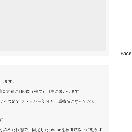
Face
用します。
垂直方向に180度（程度）自由に動かせます。
は４つ足で ストッパー部分も二重構造になっており、
す。
締めた状態で、固定したiphoneを稼働域以上に動かす