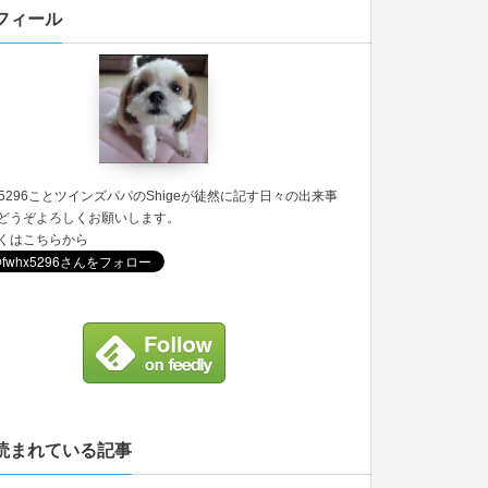
フィール
5296
ことツインズパパのShigeが徒然に記す日々の出来事
どうぞよろしくお願いします。
くは
こちら
から
読まれている記事