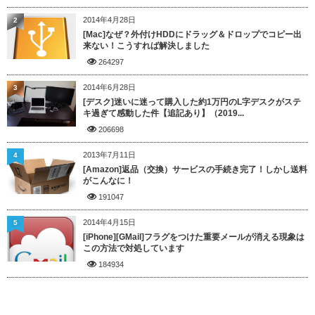
2014年4月28日
2
[Mac]なぜ？外付けHDDにドラッグ＆ドロップでコピー出
来ない！こうすれば解決しました
264297
2014年6月28日
3
[デスク]迷いに迷って購入した約1万円のL字デスクがステ
キ過ぎて感動した件【追記あり】（2019...
206698
2013年7月11日
4
[Amazon]返品（交換）サービスの手続き完了！しかし送料
がこんなに！
191047
2014年4月15日
5
[iPhone][GMail]フラグをつけた重要メールが消える現象は
この方法で対処しています
184934